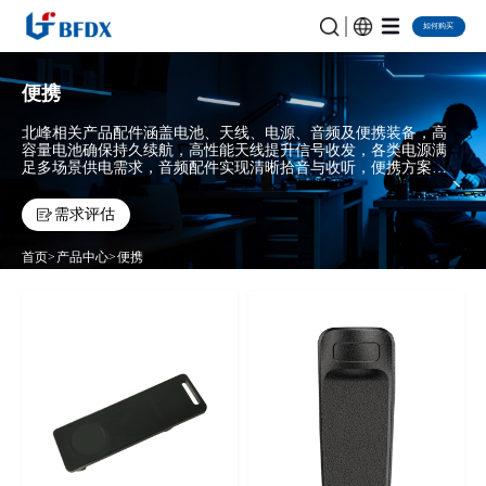
如何购买
便携
北峰相关产品配件涵盖电池、天线、电源、音频及便携装备，高
容量电池确保持久续航，高性能天线提升信号收发，各类电源满
足多场景供电需求，音频配件实现清晰拾音与收听，便携方案增
强户外作业灵活性与防护能力。以可靠、适配的配件体系，为专
业通信设备提供全方位保障，助力用户发挥设备最大效能。
需求评估
首页
产品中心
便携