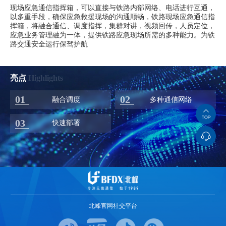
现场应急通信指挥箱，可以直接与铁路内部网络、电话进行互通，
以多重手段，确保应急救援现场的沟通顺畅，铁路现场应急通信指
挥箱，将融合通信、调度指挥，集群对讲，视频回传，人员定位，
应急业务管理融为一体，提供铁路应急现场所需的多种能力。为铁
路交通安全运行保驾护航
亮点
Highlights
01
02
融合调度
多种通信网络
03
快速部署
北峰官网社交平台