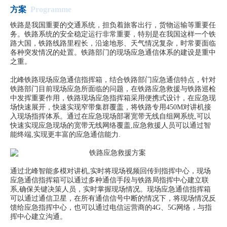
方案
Programme
铁路是我国重要的交通系统，担负着旅客出行，货物运输等重要任
务。铁路系统的安全稳定运行非常重要，特别是在我国这样一个铁
路大国，铁路线路里程长，沿途地形、天气情况复杂，时常要面临
各种突发情况的处置。铁路部门的现场应急通信体系的建设是重中
之重。
北峰铁路现场应急通信指挥箱，结合铁路部门应急通信特点，针对
铁路部门目前现场应急所面临的问题，在铁路应急救援与铁路巡检
中发挥重要作用，铁路现场应急指挥箱采用便携式设计，在应急现
场快速展开，快速实现窄带集群覆盖，将铁路专用450M对讲机接
入现场指挥体系。通过在应急现场部署宽带无线自组网系统,可以
快速实现应急现场的宽带无线网络覆盖,应急救援人员可以通过智
能终端,实现更丰富的应急通信能力.
通过北峰智能多模对讲机,实时将现场视频回传到指挥中心，现场
应急通信指挥箱可以通过多种通信手段与铁路局指挥中心建立联
系,确保关键决策人员，实时掌握现场情况。现场应急通信指挥箱
可以通过通信卫星，在所有通信信号中断的情况下，将现场情况反
馈给应急指挥中心，也可以通过电信运营商的4G、5G网络，与指
挥中心建立沟通。