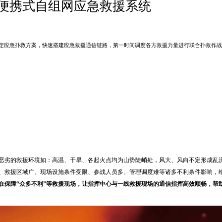
便携式自组网应急救援系统
定应急扑救方案，快速搭建应急救援通信链路，第一时间调度各方救援力量进行联合扑救作战
恶劣的救援环境如：高温、干旱、各起火点均为山势陡峭处，风大、风向不定形成乱
、救援区域广、现场设施条件受限、参战人员多、管理调度难等诸多不利条件影响，
在保障“众多不利”等救援现场，让指挥中心与一线救援现场的通信指挥高效顺畅，帮