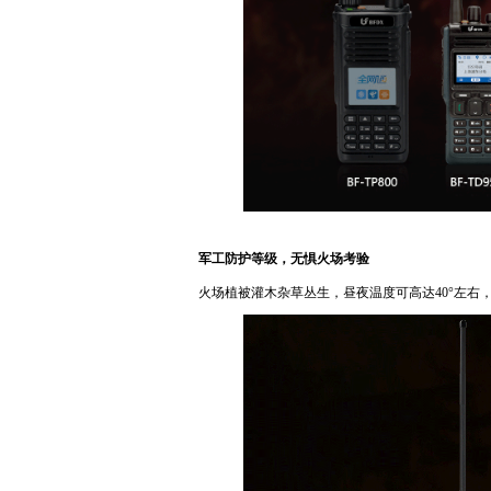
军工防护等级，无惧火场考验
火场植被灌木杂草丛生，昼夜温度可高达40°左