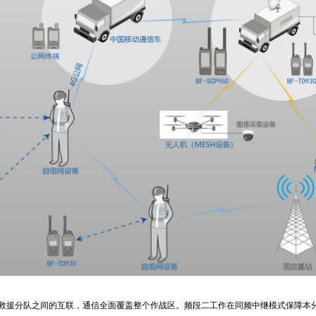
援分队之间的互联，通信全面覆盖整个作战区。频段二工作在同频中继模式保障本分队内