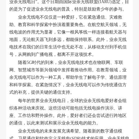
业余无线电日”。这个日期由国际业余无线联盟(IARU)选定，目
的是为了促进业余无线电的普及，特别是鼓励青少年的参与。
业余无线电不仅仅是一种爱好，它在紧急通信、灾难救
助、教育和科学探索中扮演着重要角色。在航空航天领域，无
线电波的作用尤为显著，它像一根风筝线一样连接着航天器与
地面，无论航天器飞到多远，都能保持联系。此外，业余无线
电技术在我们的日常生活中也无处不在，从移动支付到手机信
号，从网购到广播电视，都离不开这项技术。
随着5G时代的到来，业余无线电技术也在物联网、车联
网、智慧城市等新兴领域中发挥着推动作用。在教育领域，业
余无线电可以作为一种工具，帮助学生了解电子学、通信原理
和科学探索。在紧急情况下，业余无线电可以作为传统通信方
式的补充，提供关键的通信支持。
每年的世界业余无线电日，全球的业余无线电爱好者会组
织各种活动来庆祝。这些活动可能包括无线电操作演示、讲
座、工作坊和野外操作。此外，爱好者们还会尝试进行跨地区
的通信，以此来测试和展示业余无线电的能力。
业余无线电的未来发展充满希望。随着新的数字通信模
式、卫星通信和软件定义无线电(SDR)技术的应用，业余无线电