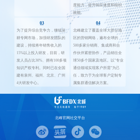
度能力，提升响应速度和组织
效能。
03
04
为了提升综合竞争力，继续深
北峰建立了覆盖全球大部分地
耕专网市场，加强研发团队的
区的营销网络，遍布全球的
建设，持续将年销售收入的
500多家分销商、集成商和合
15%以上投入研发，目前，研
作伙伴紧密协作，产品销往全
发人员占比30%、拥有100多项
球50多个国家及地区。以"专业
知识产权专利。同时已在全国
通信领域实现客户所需"为己
建有泉州、福州、北京、广州
任，致力于为全球客户定制专
4大研发中心。
属集群通信解决方案。
北峰官网社交平台