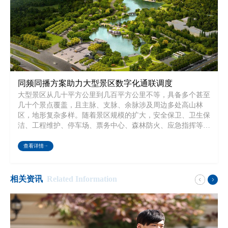
同频同播方案助力大型景区数字化通联调度
大型景区从几十平方公里到几百平方公里不等，具备多个甚至
几十个景点覆盖，且主脉、支脉、余脉涉及周边多处高山林
区，地形复杂多样。随着景区规模的扩大，安全保卫、卫生保
洁、工程维护、停车场、票务中心、森林防火、应急指挥等部
门数量也越来越多，频率资源已经饱和的情况无法申请过多的
频点，相同中继频点又会出现同频干扰的问题。从各种各样的
查看详情
景区安全事件到频频爆发的森林火灾事件，建立一套覆盖整个
景区的指挥调度系统成为当前景区数字化建设的首要任务。
相关资讯
Related Information