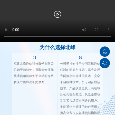
为什么选择北峰
01
02
福建北峰通信科技股份有限公
公司坚持专注于专网无线通信
司始于1989年，是聚焦专业无
领域的研究与探索，率先发展
线通信领域服务于全球的专网
专网数字集群通信技术、宽窄
解决方案和设备提供商。
带自组网技术、公专融合通信
技术。产品线覆盖从工商领域
到公共安全领域，从政企市场
到军警市场等专网通信用户。
推动通信与管理的融合应用，
提高全方位应急通信与指挥调