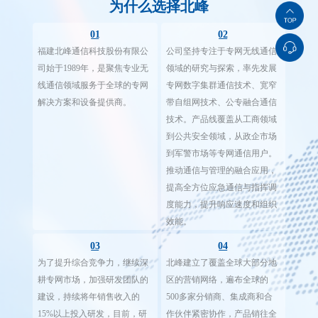
01
02
福建北峰通信科技股份有限公
公司坚持专注于专网无线通信
司始于1989年，是聚焦专业无
领域的研究与探索，率先发展
线通信领域服务于全球的专网
专网数字集群通信技术、宽窄
解决方案和设备提供商。
带自组网技术、公专融合通信
技术。产品线覆盖从工商领域
到公共安全领域，从政企市场
到军警市场等专网通信用户。
推动通信与管理的融合应用，
提高全方位应急通信与指挥调
度能力，提升响应速度和组织
效能。
03
04
为了提升综合竞争力，继续深
北峰建立了覆盖全球大部分地
耕专网市场，加强研发团队的
区的营销网络，遍布全球的
建设，持续将年销售收入的
500多家分销商、集成商和合
15%以上投入研发，目前，研
作伙伴紧密协作，产品销往全
发人员占比30%、拥有100多项
球50多个国家及地区。以"专业
知识产权专利。同时已在全国
通信领域实现客户所需"为己