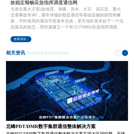
效稳定顺畅应急指挥调度通信网
当发生重大灾害(如地震、海啸、洪水、火灾、泥石流、重大
交通事故等)时，通常伴随的都是通信等基础设施的损毁和瘫
痪，平时使用的通信手段基本失效，受灾地区基本处于一个信
息孤岛的状态，而快速建立一个有力370MHz应急指挥调度窄
带无线通信网是有效开展抢险救灾行动的必要条件,这便是应
急通信设备发挥作用的时刻。
查看详情
相关资讯
Related Information
北峰PDT/DMR数字集群通信整体解决方案
北峰PDT/DMR数字集群通信整体解决方案实现大区域组网、无缝