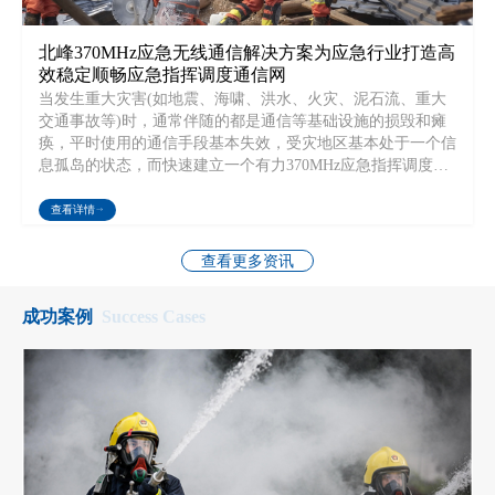
北峰370MHz应急无线通信解决方案为应急行业打造高
效稳定顺畅应急指挥调度通信网
当发生重大灾害(如地震、海啸、洪水、火灾、泥石流、重大
交通事故等)时，通常伴随的都是通信等基础设施的损毁和瘫
痪，平时使用的通信手段基本失效，受灾地区基本处于一个信
息孤岛的状态，而快速建立一个有力370MHz应急指挥调度窄
带无线通信网是有效开展抢险救灾行动的必要条件,这便是应
急通信设备发挥作用的时刻。
查看详情
查看更多资讯
成功案例
Success Cases