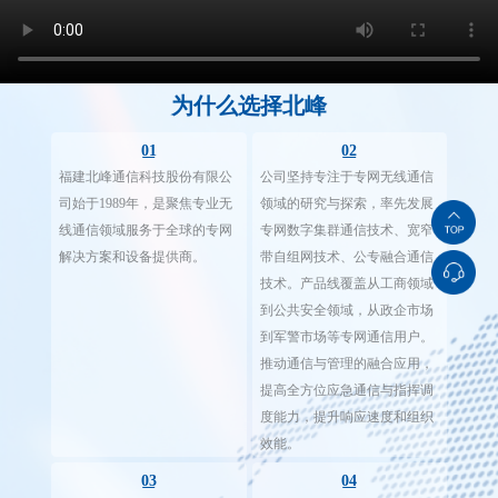
为什么选择北峰
01
02
福建北峰通信科技股份有限公
公司坚持专注于专网无线通信
司始于1989年，是聚焦专业无
领域的研究与探索，率先发展
线通信领域服务于全球的专网
专网数字集群通信技术、宽窄
解决方案和设备提供商。
带自组网技术、公专融合通信
技术。产品线覆盖从工商领域
到公共安全领域，从政企市场
到军警市场等专网通信用户。
推动通信与管理的融合应用，
提高全方位应急通信与指挥调
度能力，提升响应速度和组织
效能。
03
04
为了提升综合竞争力，继续深
北峰建立了覆盖全球大部分地
耕专网市场，加强研发团队的
区的营销网络，遍布全球的