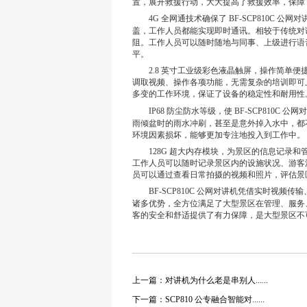
置，展开救援行动，大大提高了救援效率，保障
4G 全网通技术确保了 BF-SCP810
C
公网对讲
盖，工作人员都能实现即时通讯。相较于传统对
阻。工作人员可以随时随地与同事、上级进行语
平。
2.8 英寸工业级彩色液晶触屏，操作简单便
调取视频、操作各项功能，无需复杂的培训即可
多变的工作环境，保证了设备的稳定性和耐用性
IP68 防尘防水等级，使 BF-SCP810
C
公网对
雨倾盆时的雨水冲刷，甚至是意外掉入水中，都
环境因素损坏，能够更加专注地投入到工作中。
128G 超大内存模块，为景区的信息记录和
工作人员可以随时记录景区内的设施状况、游客
员可以通过查看日常拍摄的视频和照片，评估景
BF-SCP810
C
公网对讲机凭借实时视频传输、
诸多优势，全方位满足了大型景区在管理、服务
客的安全和舒适提供了有力保障，是大型景区不
上一篇：对讲机为什么老是串别人......
下一篇：SCP810 公专融合智能对......