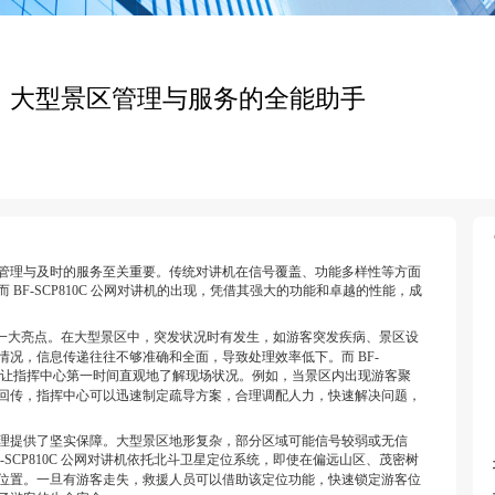
对讲机：大型景区管理与服务的全能助手
理与及时的服务至关重要。传统对讲机在信号覆盖、功能多样性等方面
BF-SCP810C 公网对讲机的出现，凭借其强大的功能和卓越的性能，成
一大亮点。在大型景区中，突发状况时有发生，如游客突发疾病、景区设
况，信息传递往往不够准确和全面，导致处理效率低下。而 BF-
让指挥中心第一时间直观地了解现场状况。例如，当景区内出现游客聚
回传，指挥中心可以迅速制定疏导方案，合理调配人力，快速解决问题，
提供了坚实保障。大型景区地形复杂，部分区域可能信号较弱或无信
CP810
C
公网对讲机依托北斗卫星定位系统，即使在偏远山区、茂密树
位置。一旦有游客走失，救援人员可以借助该定位功能，快速锁定游客位