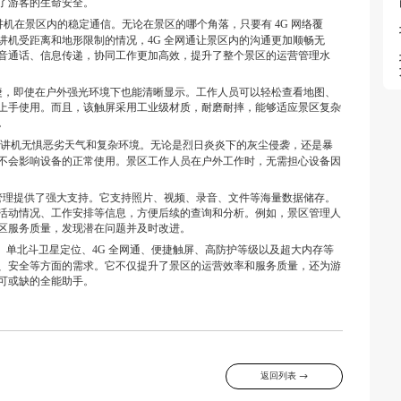
了游客的生命安全。
机在景区内的稳定通信。无论在景区的哪个角落，只要有 4G 网络覆
讲机受距离和地形限制的情况，4G 全网通让景区内的沟通更加顺畅无
音通话、信息传递，协同工作更加高效，提升了整个景区的运营管理水
捷，即使在户外强光环境下也能清晰显示。工作人员可以轻松查看地图、
上手使用。而且，该触屏采用工业级材质，耐磨耐摔，能够适应景区复杂
。
讲机无惧恶劣天气和复杂环境。无论是烈日炎炎下的灰尘侵袭，还是暴
不会影响设备的正常使用。景区工作人员在户外工作时，无需担心设备因
管理提供了强大支持。它支持照片、视频、录音、文件等海量数据储存。
活动情况、工作安排等信息，方便后续的查询和分析。例如，景区管理人
区服务质量，发现潜在问题并及时改进。
单北斗卫星定位、4G 全网通、便捷触屏、高防护等级以及超大内存等
、安全等方面的需求。它不仅提升了景区的运营效率和服务质量，还为游
可或缺的全能助手。
返回列表